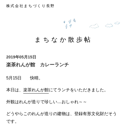
楽茶れんが館
株式会社まちづくり長野
ぱてぃお大門蔵楽庭
長野市権堂イーストプラザ
TOMATO食品館
まちなかパーキング
空き店舗情報
まちなか散歩帖
中心市街地活性化協議会
視察対応
まちなか散歩帖
2019年05月15日
西鶴賀エリアリノベーション
楽茶れんが館 カレーランチ
遊休不動産活用事業
5月15日 快晴。
本日は、
楽茶れんが館
にてランチをいただきました。
外観はれんが造りで珍しい…おしゃれ～～
どうやらこのれんが造りの建物は、登録有形文化財だそう
です。