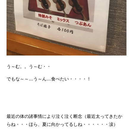
う～む。。う～む・・
でもな～～…う～ん…食べたい・・・・！
最近の体の諸事情により泣く泣く断念（最近太ってきたか
らね・・・ほら、夏に向かってるしね・・・・・・涙）