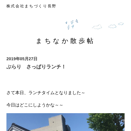
楽茶れんが館
株式会社まちづくり長野
ぱてぃお大門蔵楽庭
長野市権堂イーストプラザ
TOMATO食品館
まちなかパーキング
空き店舗情報
まちなか散歩帖
中心市街地活性化協議会
視察対応
まちなか散歩帖
2019年05月27日
西鶴賀エリアリノベーション
ぶらり さっぱりランチ！
遊休不動産活用事業
さて本日、ランチタイムとなりました～
今日はどこにしようかな～～