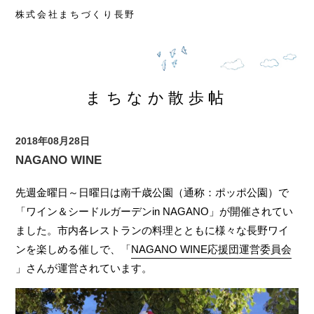
楽茶れんが館
株式会社まちづくり長野
ぱてぃお大門蔵楽庭
長野市権堂イーストプラザ
TOMATO食品館
まちなかパーキング
空き店舗情報
まちなか散歩帖
中心市街地活性化協議会
視察対応
まちなか散歩帖
2018年08月28日
西鶴賀エリアリノベーション
NAGANO WINE
遊休不動産活用事業
先週金曜日～日曜日は南千歳公園（通称：ポッポ公園）で
「ワイン＆シードルガーデンin NAGANO」が開催されてい
ました。市内各レストランの料理とともに様々な長野ワイ
ンを楽しめる催しで、「
NAGANO WINE応援団運営委員会
」さんが運営されています。